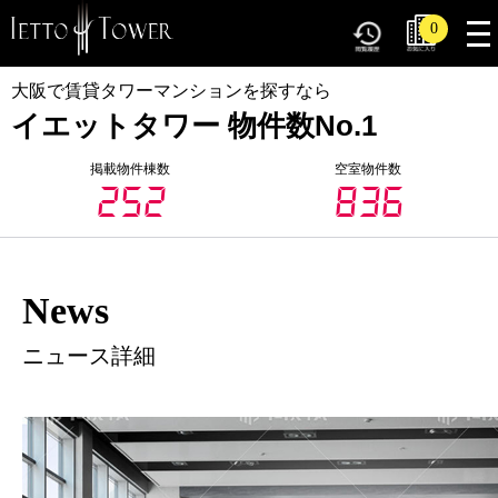
tog
0
nav
大阪で賃貸タワーマンションを探すなら
イエットタワー 物件数No.1
掲載物件棟数
空室物件数
252
836
News
ニュース詳細