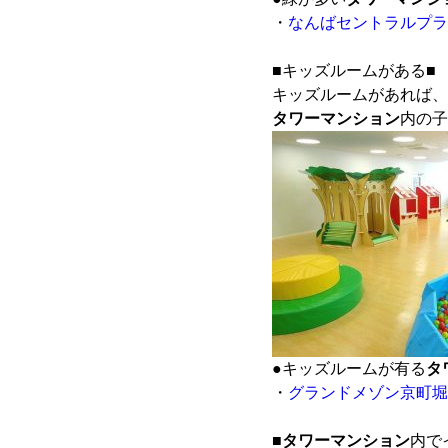
・
なんばセントラルプラ
■キッズルームがある■
キッズルームがあれば、
タワーマンション
内の子
●キッズルームが有る
タ
・
グランドメゾン京町堀
■
タワーマンション
内で