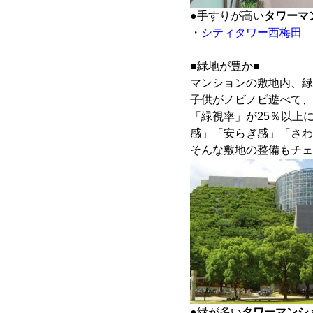
●手すりが高い
タワーマ
・
シティタワー西梅田
■緑地が豊か■
マンションの敷地内、緑
子供がノビノビ遊べて、
「緑視率」が25％以上
感」「安らぎ感」「さわ
そんな敷地の整備もチェ
●緑が多い
タワーマンシ