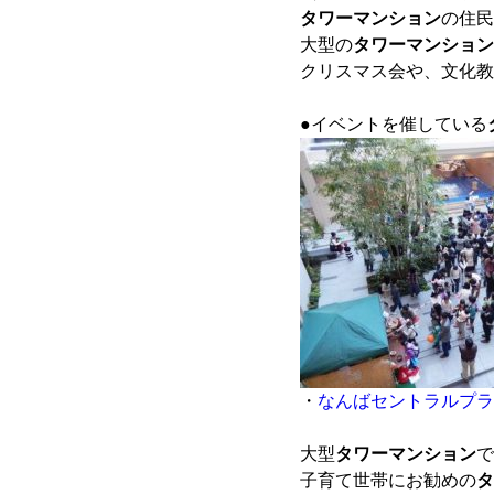
タワーマンション
の住民
大型の
タワーマンション
クリスマス会や、文化教
●イベントを催している
・
なんばセントラルプラ
大型
タワーマンション
で
子育て世帯にお勧めの
タ