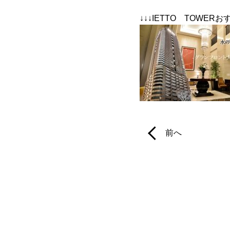
↓↓↓IETTO TOWER
前へ