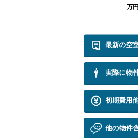
万
最新の空
実際に物
初期費用
他の物件