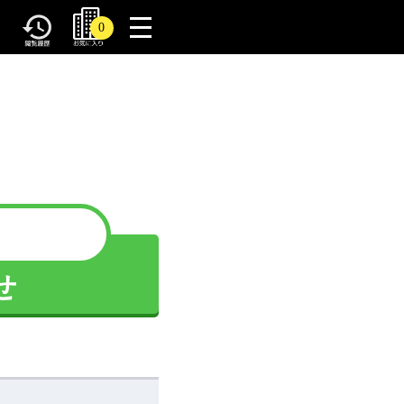
toggle
0
navigation
せ