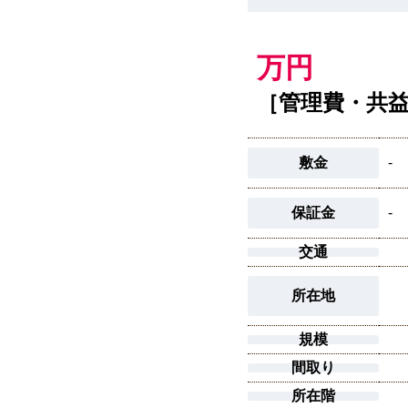
万円
［管理費・共
敷金
-
保証金
-
交通
所在地
規模
間取り
所在階