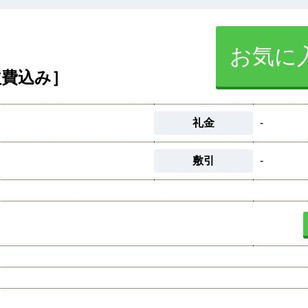
お気に
益費込み］
礼金
-
敷引
-