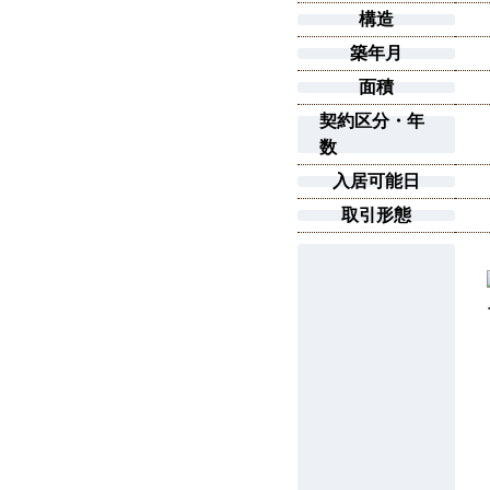
構造
築年月
面積
契約区分・年
数
入居可能日
取引形態